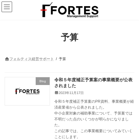
コ
ナ
ン
ビ
テ
ゲ
ン
ー
ツ
シ
へ
ョ
予算
ス
ン
キ
に
ッ
移
プ
動
フォルティス経営サポート
予算
令和５年度補正予算案の事業概要が公表
Blog
されました
2023年11月17日
令和５年度補正予算案のPR資料、事業概要が経
済産業省から公表されました。
中小企業対象の補助事業について、予算案では
不明だった点のいくつかが明らかになりまし
た。
この記事では、この事業概要についてみていく
ことにします。