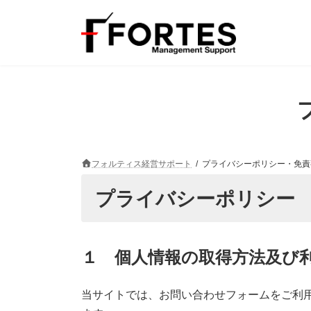
コ
ナ
ン
ビ
テ
ゲ
ン
ー
ツ
シ
へ
ョ
ス
ン
キ
に
ッ
移
プ
動
フォルティス経営サポート
プライバシーポリシー・免責
プライバシーポリシー
１ 個人情報の取得方法及び
当サイトでは、お問い合わせフォームをご利