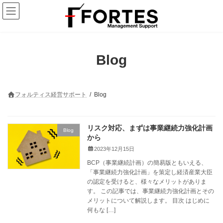
コ
ナ
ン
ビ
テ
ゲ
ン
ー
ツ
シ
へ
ョ
Blog
ス
ン
キ
に
ッ
移
プ
動
フォルティス経営サポート
Blog
リスク対応、まずは事業継続力強化計画
Blog
から
2023年12月15日
BCP（事業継続計画）の簡易版ともいえる、
「事業継続力強化計画」を策定し経済産業大臣
の認定を受けると、様々なメリットがありま
す。 この記事では、事業継続力強化計画とその
メリットについて解説します。 目次 はじめに
何もな […]