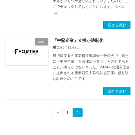
予算がいくつか盛り込まれていましたので、こ
こでチェックしておくことにします。 令和5
[…]
続きを読む
「中堅企業」支援が法制化
Blog
2023年11月9日
経済産業省の産業構造審議会の分科会で、新た
に「中堅企業」を法律に位置づける方針である
ことが明らかになりました。2024年の通常国会
に提出される産業競争力強化法改正案に盛り込
む計画とのことです。
続きを読む
投
固
固
«
1
2
定
定
稿
ペ
ペ
ー
ー
の
ジ
ジ